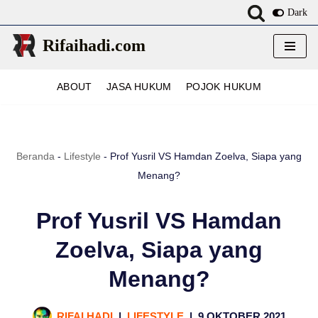
Dark
Lompat
Rifaihadi.com
ke
konten
ABOUT
JASA HUKUM
POJOK HUKUM
Beranda
-
Lifestyle
-
Prof Yusril VS Hamdan Zoelva, Siapa yang
Menang?
Prof Yusril VS Hamdan
Zoelva, Siapa yang
Menang?
RIFAI HADI
LIFESTYLE
9 OKTOBER 2021