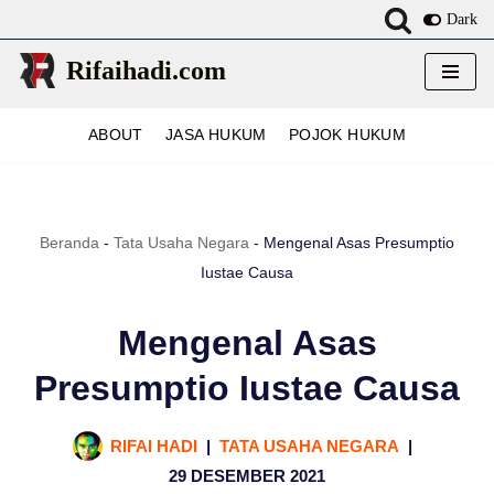
Dark
Lompat
Rifaihadi.com
ke
konten
ABOUT
JASA HUKUM
POJOK HUKUM
Beranda
-
Tata Usaha Negara
-
Mengenal Asas Presumptio
Iustae Causa
Mengenal Asas
Presumptio Iustae Causa
RIFAI HADI
TATA USAHA NEGARA
29 DESEMBER 2021