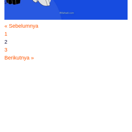
« Sebelumnya
1
2
3
Berikutnya »
Contact
Disclaimer
Kebijakan Privasi
Daftar Isi
Portofolio
rifaihad@rifaihadi.com
+62 821-2304-0757