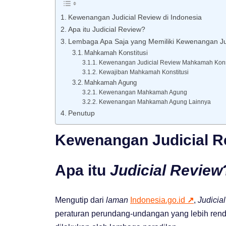
Kewenangan Judicial Review di Indonesia
Apa itu Judicial Review?
Lembaga Apa Saja yang Memiliki Kewenangan Ju
Mahkamah Konstitusi
Kewenangan Judicial Review Mahkamah Konst
Kewajiban Mahkamah Konstitusi
Mahkamah Agung
Kewenangan Mahkamah Agung
Kewenangan Mahkamah Agung Lainnya
Penutup
Kewenangan Judicial Re
Apa itu
Judicial Review
Mengutip dari
laman
Indonesia.go.id
↗
,
Judicia
peraturan perundang-undangan yang lebih rend