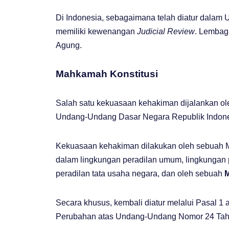
Di Indonesia, sebagaimana telah diatur dala
memiliki kewenangan
Judicial Review
. Lembag
Agung.
Mahkamah Konstitusi
Salah satu kekuasaan kehakiman dijalankan ole
Undang-Undang Dasar Negara Republik Indone
Kekuasaan kehakiman dilakukan oleh sebuah 
dalam lingkungan peradilan umum, lingkungan p
peradilan tata usaha negara, dan oleh sebuah
M
Secara khusus, kembali diatur melalui Pasal 
Perubahan atas Undang-Undang Nomor 24 Tahu