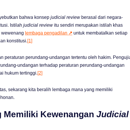
yebutkan bahwa
konsep
judicial review
berasal dari negara-
usi. Istilah
judicial review
itu sendiri merupakan istilah khas
nya wewenang
lembaga pengadilan
↗
untuk membatalkan setiap
n konstitusi.
[1]
 peraturan perundang-undangan tertentu oleh hakim. Penguji
 perundang-undangan terhadap peraturan perundang-undangan
ai hukum tertinggi.
[2]
atas, sekarang kita beralih lembaga mana yang memiliki
ohonan.
g Memiliki Kewenangan
Judicial