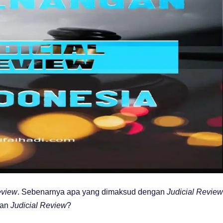
eview
. Sebenarnya apa yang dimaksud dengan
Judicial Review
gan
Judicial Review
?