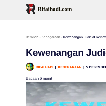
Rifaihadi.com
Lompat
ke
konten
Beranda
-
Kenegaraan
-
Kewenangan Judicial Review
Kewenangan Judic
RIFAI HADI
KENEGARAAN
5 DESEMBER
Bacaan
6
menit