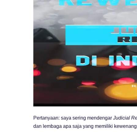
Pertanyaan: saya sering mendengar
Judicial R
dan lembaga apa saja yang memiliki kewenan