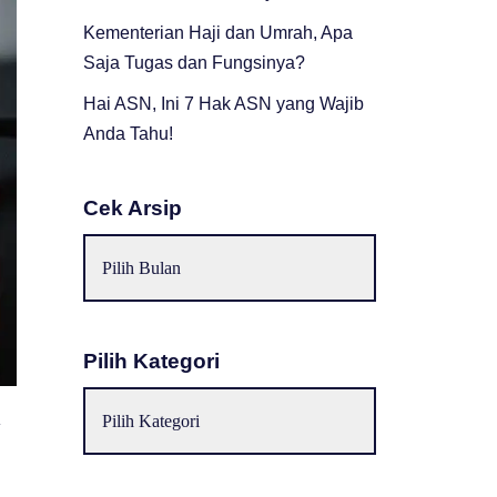
Kementerian Haji dan Umrah, Apa
Saja Tugas dan Fungsinya?
Hai ASN, Ini 7 Hak ASN yang Wajib
Anda Tahu!
Cek Arsip
Pilih Kategori