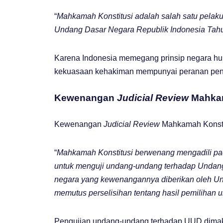
“
Mahkamah Konstitusi adalah salah satu pela
Undang Dasar Negara Republik Indonesia Tah
Karena Indonesia memegang prinsip negara hu
kekuasaan kehakiman mempunyai peranan pent
Kewenangan
Judicial Review
Mahkam
Kewenangan
Judicial Review
Mahkamah Konstit
“
Mahkamah Konstitusi berwenang mengadili pada 
untuk menguji undang-undang terhadap Unda
negara yang kewenangannya diberikan oleh Un
memutus perselisihan tentang hasil pemilihan
Pengujian undang-undang terhadap UUD dimak