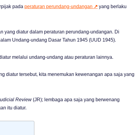
erpijak pada
peraturan perundang-undangan
↗
yang berlaku
n yang diatur dalam peraturan perundang-undangan. Di
 dalam Undang-undang Dasar Tahun 1945 (UUD 1945).
diatur melalui undang-undang atau peraturan lainnya.
ng diatur tersebut, kita menemukan kewenangan apa saja yang
udicial Review
(JR); lembaga apa saja yang berwenang
 itu diatur.