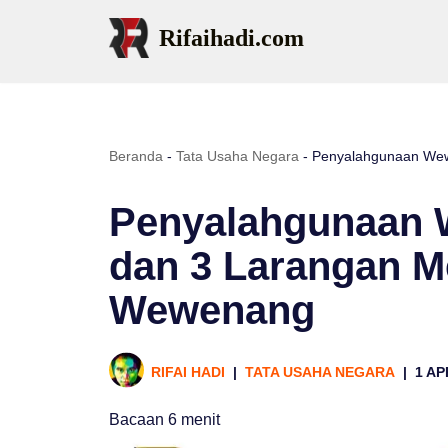
Rifaihadi.com
Lompat
ke
konten
Beranda
-
Tata Usaha Negara
-
Penyalahgunaan Wew
Penyalahgunaan 
dan 3 Larangan 
Wewenang
RIFAI HADI
TATA USAHA NEGARA
1 AP
Bacaan
6
menit