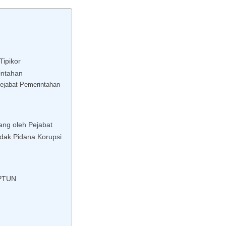
ipikor
intahan
ejabat Pemerintahan
ng oleh Pejabat
ndak Pidana Korupsi
 PTUN