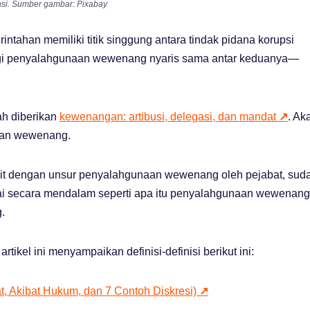
rasi. Sumber gambar: Pixabay
ahan memiliki titik singgung antara tindak pidana korupsi
ogi penyalahgunaan wewenang nyaris sama antar keduanya—
ah diberikan
kewenangan: artibusi, delegasi, dan mandat
↗
. Ak
akan wewenang.
ait dengan unsur penyalahgunaan wewenang oleh pejabat, sud
rai secara mendalam seperti apa itu penyalahgunaan wewenang
.
ikel ini menyampaikan definisi-definisi berikut ini:
at, Akibat Hukum, dan 7 Contoh Diskresi)
↗