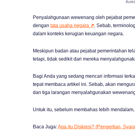
Ilust
Penyalahgunaan wewenang oleh pejabat pemerint
dengan
tata usaha negara
↗
. Sebab, terminol
dalam konteks kerugian keuangan negara.
Meskipun badan atau pejabat pemerintahan tel
tetapi, tidak sedikit dari mereka menyalahgun
Bagi Anda yang sedang mencari informasi terk
tepat membaca artikel ini. Sebab, akan mengu
dan tiga larangan menyalahgunakan wewenang
Untuk itu, sebelum membahas lebih mendalam, art
Baca Juga:
Apa itu Diskresi? (Pengertian, Syar