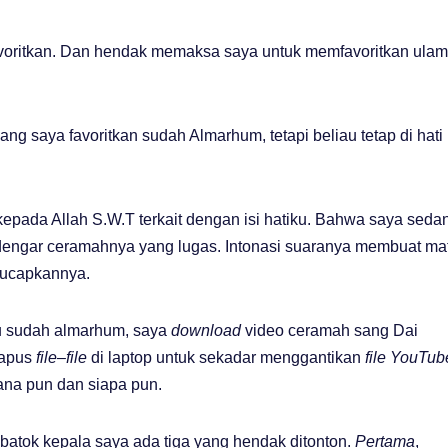
favoritkan. Dan hendak memaksa saya untuk memfavoritkan ula
ng saya favoritkan sudah Almarhum, tetapi beliau tetap di hati
epada Allah S.W.T terkait dengan isi hatiku. Bahwa saya seda
dengar ceramahnya yang lugas. Intonasi suaranya membuat ma
diucapkannya.
iau sudah almarhum, saya
download
video ceramah sang Dai
hapus
file
–
file
di laptop untuk sekadar menggantikan
file
YouTub
ana pun dan siapa pun.
i batok kepala saya ada tiga yang hendak ditonton.
Pertama
,