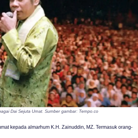
sebagai Dai Sejuta Umat. Sumber gambar: Tempo.co
n umat kepada almarhum K.H. Zainuddin, MZ. Termasuk orang-