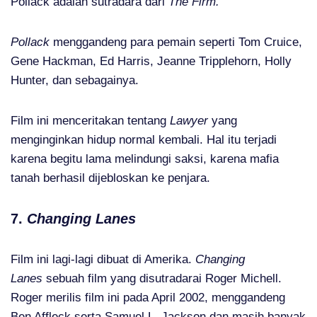
Pollack adalah sutradara dari
The Firm.
Pollack
menggandeng para pemain seperti Tom Cruice,
Gene Hackman, Ed Harris, Jeanne Tripplehorn, Holly
Hunter, dan sebagainya.
Film ini menceritakan tentang
Lawyer
yang
menginginkan hidup normal kembali. Hal itu terjadi
karena begitu lama melindungi saksi, karena mafia
tanah berhasil dijebloskan ke penjara.
7.
Changing Lanes
Film ini lagi-lagi dibuat di Amerika.
Changing
Lanes
sebuah film yang disutradarai Roger Michell.
Roger merilis film ini pada April 2002, menggandeng
Ben Affleck serta Samuel L. Jackson dan masih banyak