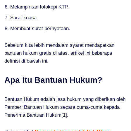
Melampirkan fotokopi KTP.
Surat kuasa.
Membuat surat pernyataan.
Sebelum kita lebih mendalam syarat mendapatkan
bantuan hukum gratis di atas, artikel ini beberapa
definisi di bawah ini.
Apa itu Bantuan Hukum?
Bantuan Hukum adalah jasa hukum yang diberikan oleh
Pemberi Bantuan Hukum secara cuma-cuma kepada
Penerima Bantuan Hukum[1].