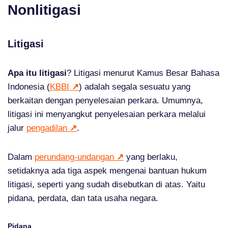
Nonlitigasi
Litigasi
Apa itu litigasi
? Litigasi menurut Kamus Besar Bahasa
Indonesia (
KBBI
↗
) adalah segala sesuatu yang
berkaitan dengan penyelesaian perkara. Umumnya,
litigasi ini menyangkut penyelesaian perkara melalui
jalur
pengadilan
↗
.
Dalam
perundang-undangan
↗
yang berlaku,
setidaknya ada tiga aspek mengenai bantuan hukum
litigasi, seperti yang sudah disebutkan di atas. Yaitu
pidana, perdata, dan tata usaha negara.
Pidana