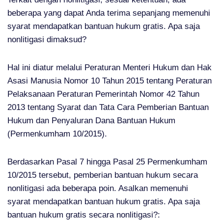
beberapa yang dapat Anda terima sepanjang memenuhi
syarat mendapatkan bantuan hukum gratis. Apa saja
nonlitigasi dimaksud?
Hal ini diatur melalui Peraturan Menteri Hukum dan Hak
Asasi Manusia Nomor 10 Tahun 2015 tentang Peraturan
Pelaksanaan Peraturan Pemerintah Nomor 42 Tahun
2013 tentang Syarat dan Tata Cara Pemberian Bantuan
Hukum dan Penyaluran Dana Bantuan Hukum
(Permenkumham 10/2015).
Berdasarkan Pasal 7 hingga Pasal 25 Permenkumham
10/2015 tersebut, pemberian bantuan hukum secara
nonlitigasi ada beberapa poin. Asalkan memenuhi
syarat mendapatkan bantuan hukum gratis. Apa saja
bantuan hukum gratis secara nonlitigasi?: