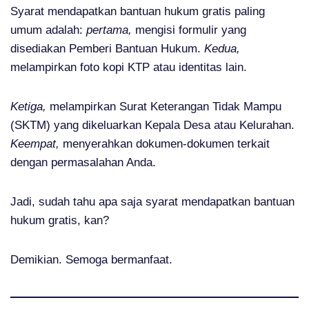
Syarat mendapatkan bantuan hukum gratis paling
umum adalah:
pertama,
mengisi formulir yang
disediakan Pemberi Bantuan Hukum.
Kedua,
melampirkan foto kopi KTP atau identitas lain.
Ketiga,
melampirkan Surat Keterangan Tidak Mampu
(SKTM) yang dikeluarkan Kepala Desa atau Kelurahan.
Keempat,
menyerahkan dokumen-dokumen terkait
dengan permasalahan Anda.
Jadi, sudah tahu apa saja syarat mendapatkan bantuan
hukum gratis, kan?
Demikian. Semoga bermanfaat.