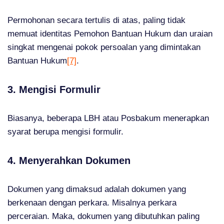
Permohonan secara tertulis di atas, paling tidak
memuat identitas Pemohon Bantuan Hukum dan uraian
singkat mengenai pokok persoalan yang dimintakan
Bantuan Hukum
[7]
.
3. Mengisi Formulir
Biasanya, beberapa LBH atau Posbakum menerapkan
syarat berupa mengisi formulir.
4. Menyerahkan Dokumen
Dokumen yang dimaksud adalah dokumen yang
berkenaan dengan perkara. Misalnya perkara
perceraian. Maka, dokumen yang dibutuhkan paling