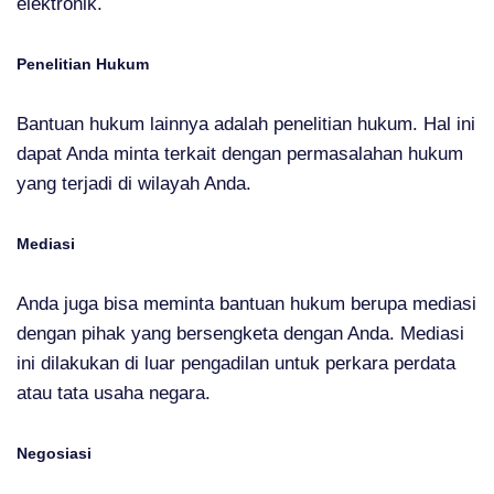
elektronik.
Penelitian Hukum
Bantuan hukum lainnya adalah penelitian hukum. Hal ini
dapat Anda minta terkait dengan permasalahan hukum
yang terjadi di wilayah Anda.
Mediasi
Anda juga bisa meminta bantuan hukum berupa mediasi
dengan pihak yang bersengketa dengan Anda. Mediasi
ini dilakukan di luar pengadilan untuk perkara perdata
atau tata usaha negara.
Negosiasi