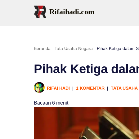
Rifaihadi.com
Lompat
ke
konten
Beranda
-
Tata Usaha Negara
-
Pihak Ketiga dalam 
Pihak Ketiga dal
RIFAI HADI
1 KOMENTAR
TATA USAHA
Bacaan
6
menit