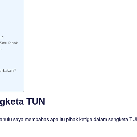
ri
 Satu Pihak
m
ertakan?
ngketa TUN
h dahulu saya membahas apa itu pihak ketiga dalam sengketa TU