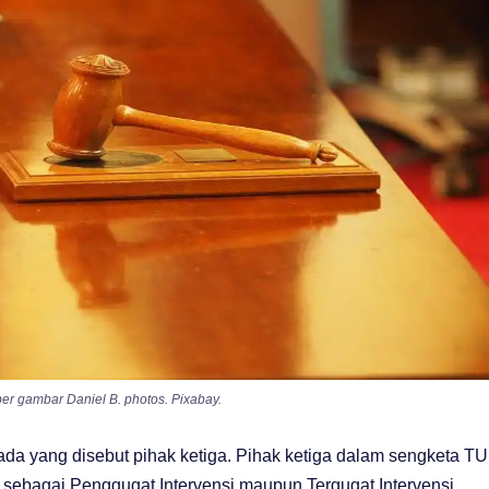
ber gambar Daniel B. photos. Pixabay.
 ada yang disebut pihak ketiga. Pihak ketiga dalam sengketa T
a sebagai Penggugat Intervensi maupun Tergugat Intervensi.