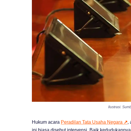
Ilustrasi. Sum
Hukum acara
Peradilan Tata Usaha Negara
↗
,
ini biasa disebut intervensi. Baik kedudukanny