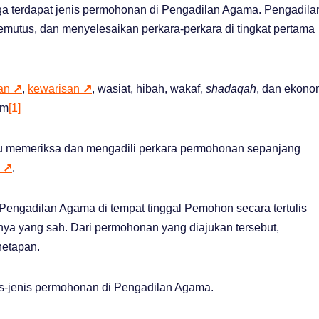
uga terdapat jenis permohonan di Pengadilan Agama. Pengadila
utus, dan menyelesaikan perkara-perkara di tingkat pertama
nan
↗
,
kewarisan
↗
, wasiat, hibah, wakaf,
shadaqah
, dan ekono
am
[1]
 memeriksa dan mengadili perkara permohonan sepanjang
n
↗
.
ngadilan Agama di tempat tinggal Pemohon secara tertulis
ya yang sah. Dari permohonan yang diajukan tersebut,
netapan.
s-jenis permohonan di Pengadilan Agama.