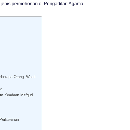
ulas jenis permohonan di Pengadilan Agama.
eberapa Orang Wasit
ma
lam Keadaan Mafqud
 Perkawinan