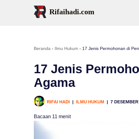
Rifaihadi.com
Lompat
ke
konten
Beranda
-
Ilmu Hukum
-
17 Jenis Permohonan di Pe
17 Jenis Permoho
Agama
RIFAI HADI
ILMU HUKUM
7 DESEMBER
Bacaan
11
menit